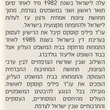
המקצועית בפני בתי משפט ישראליים בכל
הנוגע לסוגיות משפטיות בינלאומיות ולדין
הזר.
משרד פיליפ קוסקס ושות'
נוסד כאמור
בשנת 1985 על בסיס עקרונות איתנים של
איכות משפטית, יסודיות, מיומנות וחתירה
למקצועיות תוך מתן מענה אפקטיבי ומהיר
ככל שניתן.
צוות המשרד מורכב מעורכי דין בעלי רקע
משפטי עשיר וניסיון מוכח ורב שנים הניחנים
בתבונה רבה וביכולת לחשיבה מחוץ לקופסה.
עורכי הדין במשרד פועלים מתוך נקודת מבט
של פתיחות דעת וירידה לפרטים מתוך מטרה
למצות את הסוגיה המשפטית גופה תוך
חשיפת נתוניו של כל מקרה במלואו
ומשתמש בהם לרווחת הלקוח.
לצד העבודה המשפטית עוסק עו"ד פיליפ
קוסקס ושות' גם בתרומה לקהילה ועזרה
לזולת, משרדו של עו"ד קוסקס לוקח על