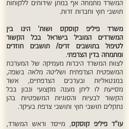
נתקלים תושבי חוץ ותושבי צרפת בעיקר.
עו"ד פיליפ קוסקס
, מייסד וראש המשרד,
עלה לישראל בשנת 1982 מיד לאחר סיום
תואר ראשון ושני במשפטים בצרפת, מתוך
תחושת ציונות אמתית ורצון עז לעלות
לישראל ולהתפתח מקצועית בישראל.
עו"ד פיליפ קוסקס קיבל את הרישיון לעסוק
בעריכת דין בישראל בשנת 1985 לאחר
התמחות מרתקת בבית המשפט העליון אצל
כבוד השופט אליעזר גולדברג.
השילוב שבין שורשיו הצרפתיים לבין ערכי
הציונות, תחושת המחויבות החברתית
העמוקה והתמחותו בבית המשפט העליון,
הופכים את עו"ד פיליפ קוסקס לאושיה
מובילה בכל הנוגע להיבטים המשפטיים
העולים מהיחסים המסחריים, העסקיים
והתרבותיים שבין ישראל לצרפת.
בזכות התמחותו בתחום הישראלי-צרפתי
ובקיאותו ברגולציה של שתי המדינות, נדרש
עו"ד קוסקס לעתים רבות לחוות דעתו