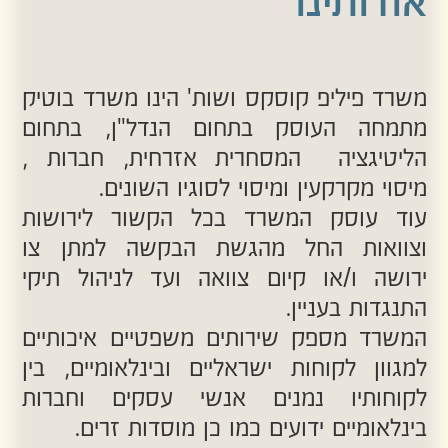
מיסוי מקרקעין ומיסוי לסוגיו השונים.
עוד עוסק המשרד בכל הקשור לירושות
וצוואות החל מהגשת הבקשה למתן צו
ירושה ו/או קיום צוואה ועד לניהול תיקי
התנגדות בעניין.
המשרד מספק שירותים משפטיים איכותיים
למגוון לקוחות ישראליים ובינלאומיים, בין
לקוחותיו נמנים אנשי עסקים וחברות
בינלאומיים ידועים כמו כן מוסדות זרים.
המשרד מתמחה אף במתן שירותים ללקוחות
תושבי חוץ וחברות זרות.
משרד פיליפ קוסקס ושות' הינו בין
המשרדים המוביל בישראל בכל הקשור
לטיפול בתושבים זרים/ תושבים חוזרים
ומתמחה בדין הצרפתי
.
לצוות המשרד היכרות מעמיקה של המערכת
המשפטית הצרפתית ושליטה מלאה בשפה,
במנטאליות ובערכים הצרפתיים, אשר
מסייעת לו ליתן מענה מקצועי ונכון בכל
הקשור לבעיות והסוגיות המשפטיות בהן