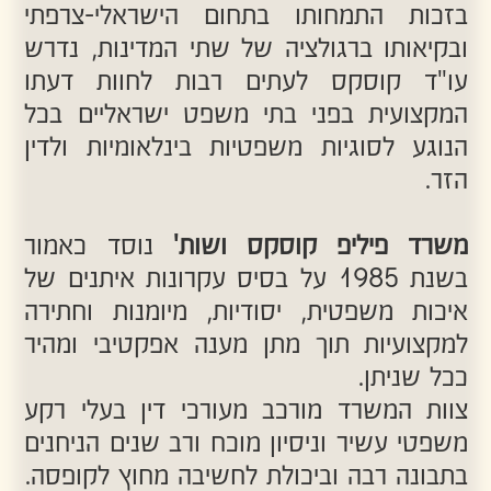
עצמו תיקי "פרו בונו" באופן קבוע מתוך
אמונה כי ייצוג משפטי מגיע גם למעוטי
יכולת.
פעילות המשרד נוגעת בקהילתיות ובטיפוח
החברה ועו"ד פיליפ קוסקס בעצמו תפקד
במשך 6 שנים כיושב ראש מתנ"ס
עו"ד פיליפ קוסקס
בירושלים, וכן הרבה לעסוק לאורך השנים
בפעילות פרו-בונו בתחומי משפט שונים,
לרבות התחום הפלילי ובפעילות ציבורית
התנדבותית.
תחושת המחויבות החברתית העמוקה של
המשרד שזורה כחוט השני לאורך פעילותו
ההתנדבותית כמו גם פעילותו המקצועית של
המשרד, אשר מקפיד לפעול בעבור לקוחותיו
במסירות, וביחס אישי ואנושי.
עו"ד גליה מויאל
צוות המשרד