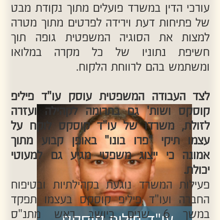
עו"ד ליטל לוי
טלפון:
03-3732150 |
פקס:
03-
7233063|
מייל:
koskas@koskaslaw.com
|
כתובת:
הארבעה 28, מגדל צפוני קומה 16,
תל אביב 6473925
נבנה ע"י קידום פלוס -
בניית אתרים למשרדי עורכי דין ונוטריון​